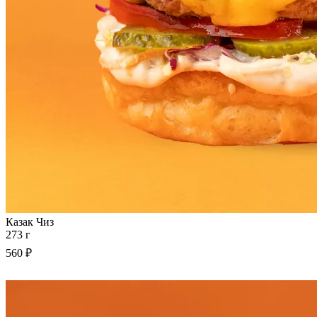
Казак Чиз
273 г
560 ₽