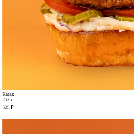
Казак
253 г
525 ₽