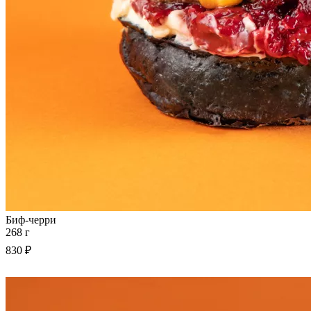
Биф-черри
268 г
830 ₽