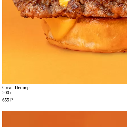
Смэш Пеппер
200 г
655 ₽