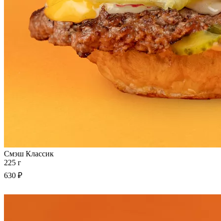
Смэш Классик
225 г
630 ₽