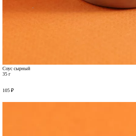
Соус сырный
35 г
105 ₽