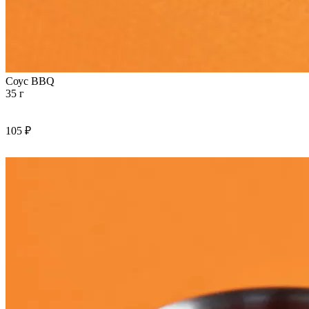
Соус BBQ
35 г
105 ₽