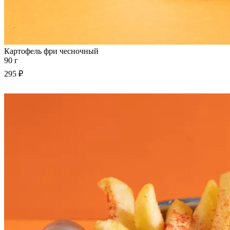
Картофель фри чесночный
90 г
295 ₽