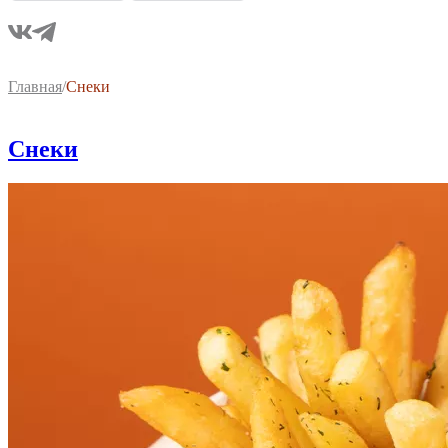
Главная
/
Снеки
Снеки