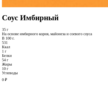
Соус Имбирный
35 г
На основе имбирного корня, майонеза и соевого соуса
В 100 г.
531
Ккал
1 г
Белки
54 г
Жиры
10 г
Углеводы
0 ₽