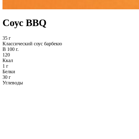
Соус BBQ
35 г
Классический соус барбекю
В 100 г.
120
Ккал
1 г
Белки
30 г
Углеводы