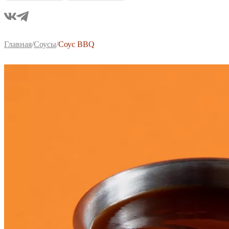
Главная
/
Соусы
/
Соус BBQ