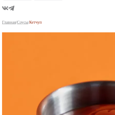
Главная
/
Соусы
/
Кетчуп