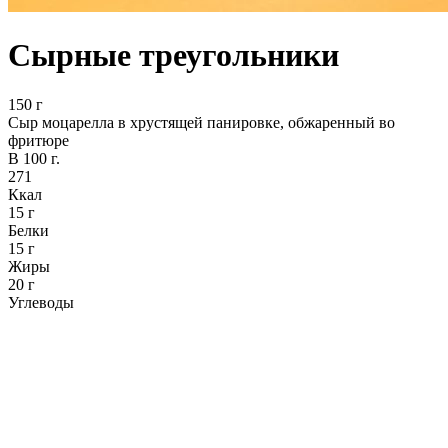
Сырные треугольники
150 г
Сыр моцарелла в хрустящей панировке, обжаренный во
фритюре
В 100 г.
271
Ккал
15 г
Белки
15 г
Жиры
20 г
Углеводы