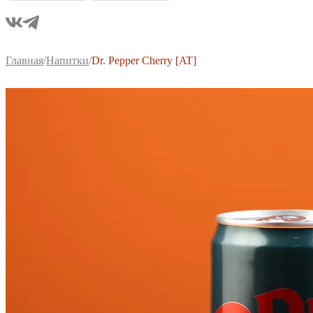
Главная
/
Напитки
/
Dr. Pepper Cherry [AT]