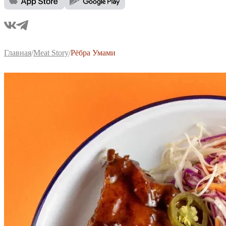
Главная
/
Meat Story
/
Рёбра Умами