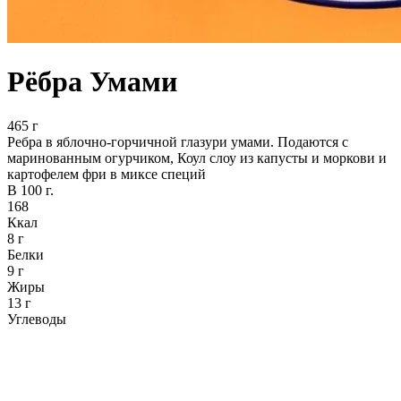
Рёбра Умами
465 г
Ребра в яблочно-горчичной глазури умами. Подаются с
маринованным огурчиком, Коул слоу из капусты и моркови и
картофелем фри в миксе специй
В 100 г.
168
Ккал
8 г
Белки
9 г
Жиры
13 г
Углеводы