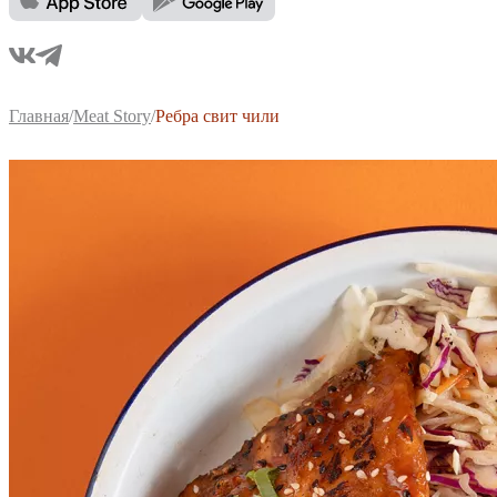
Главная
/
Meat Story
/
Ребра свит чили