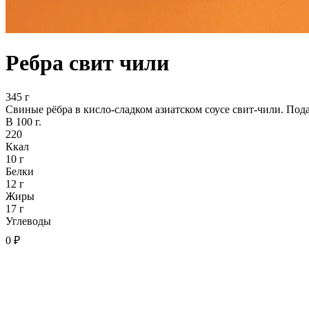
Ребра свит чили
345 г
Свиные рёбра в кисло-сладком азиатском соусе свит-чили. Под
В 100 г.
220
Ккал
10 г
Белки
12 г
Жиры
17 г
Углеводы
0 ₽