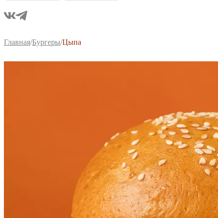
Главная
/
Бургеры
/
Цыпа