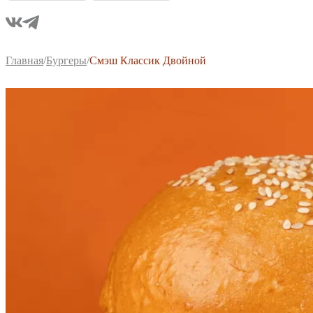
Главная
/
Бургеры
/
Смэш Классик Двойной