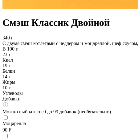
Смэш Классик Двойной
340 г
С двумя смэш-котлетами с чеддером и моцареллой, шеф-соусо
В 100 г.
235
Ккал
19 г
Белки
14 г
Жиры
10 г
Углеводы
Добавки
Можно выбрать от 0 до 99 добавок (необязательно).
Моцарелла
90 ₽