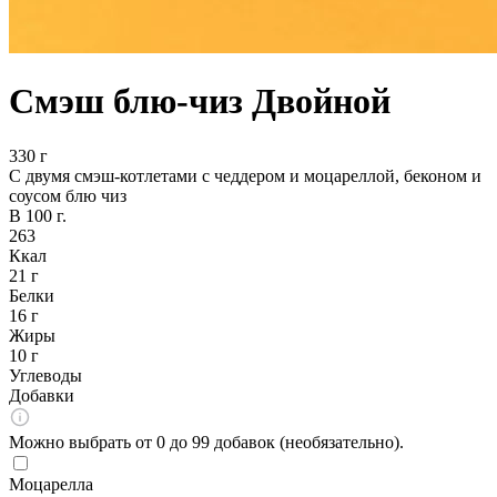
Смэш блю-чиз Двойной
330 г
С двумя смэш-котлетами с чеддером и моцареллой, беконом и
соусом блю чиз
В 100 г.
263
Ккал
21 г
Белки
16 г
Жиры
10 г
Углеводы
Добавки
Можно выбрать от 0 до 99 добавок (необязательно).
Моцарелла