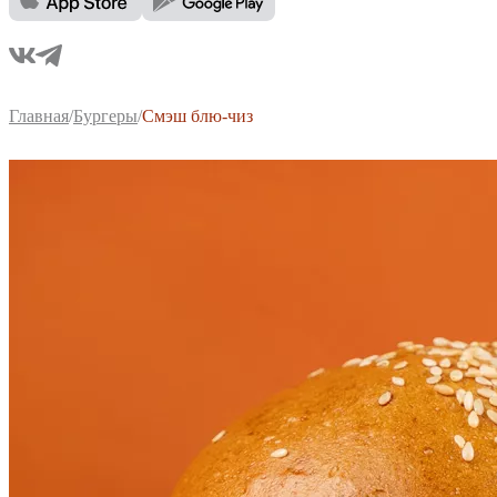
Главная
/
Бургеры
/
Смэш блю-чиз