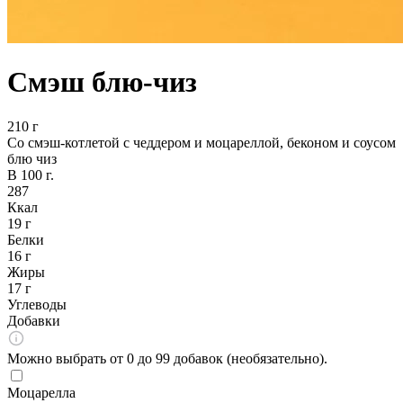
Смэш блю-чиз
210 г
Со смэш-котлетой с чеддером и моцареллой, беконом и соусом
блю чиз
В 100 г.
287
Ккал
19 г
Белки
16 г
Жиры
17 г
Углеводы
Добавки
Можно выбрать от 0 до 99 добавок (необязательно).
Моцарелла