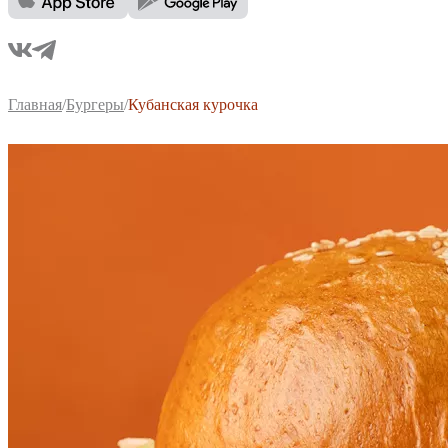
Главная
/
Бургеры
/
Кубанская курочка