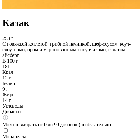
Казак
253 г
С говяжьей котлетой, грибной начинкой, шеф-соусом, коул-
слоу, помидором и маринованными огурчиками, салатом
айсберг
В 100 г.
181
Ккал
12 г
Белки
9 г
Жиры
14 г
Углеводы
Добавки
Можно выбрать от 0 до 99 добавок (необязательно).
Моцарелла