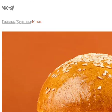
Главная
/
Бургеры
/
Казак