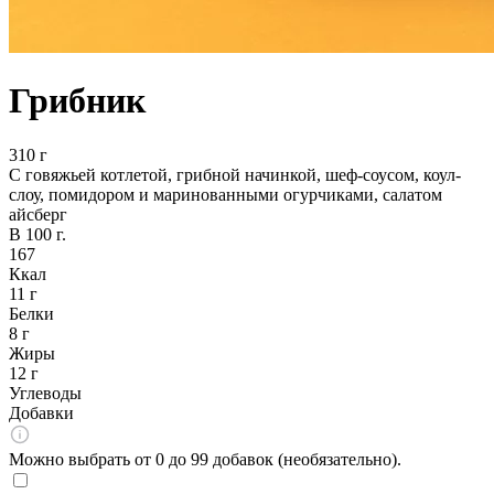
Грибник
310 г
С говяжьей котлетой, грибной начинкой, шеф-соусом, коул-
слоу, помидором и маринованными огурчиками, салатом
айсберг
В 100 г.
167
Ккал
11 г
Белки
8 г
Жиры
12 г
Углеводы
Добавки
Можно выбрать от 0 до 99 добавок (необязательно).