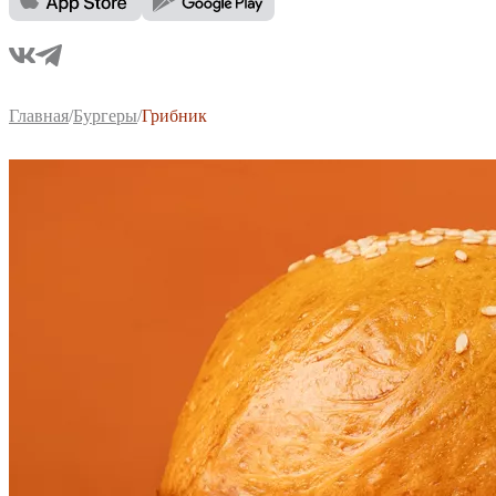
Главная
/
Бургеры
/
Грибник