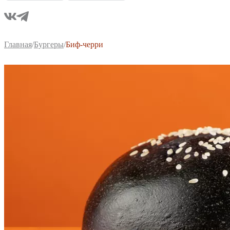
Главная
/
Бургеры
/
Биф-черри