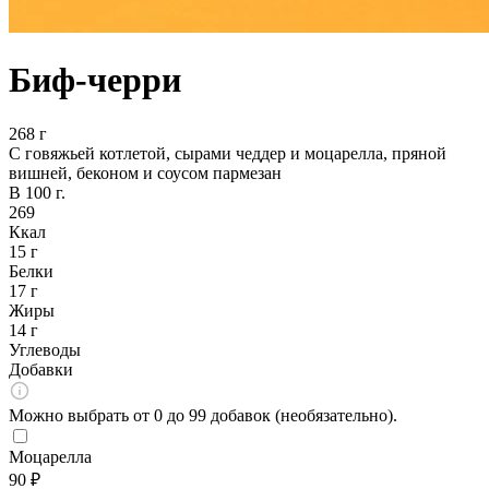
Биф-черри
268 г
С говяжьей котлетой, сырами чеддер и моцарелла, пряной
вишней, беконом и соусом пармезан
В 100 г.
269
Ккал
15 г
Белки
17 г
Жиры
14 г
Углеводы
Добавки
Можно выбрать от 0 до 99 добавок (необязательно).
Моцарелла
90 ₽